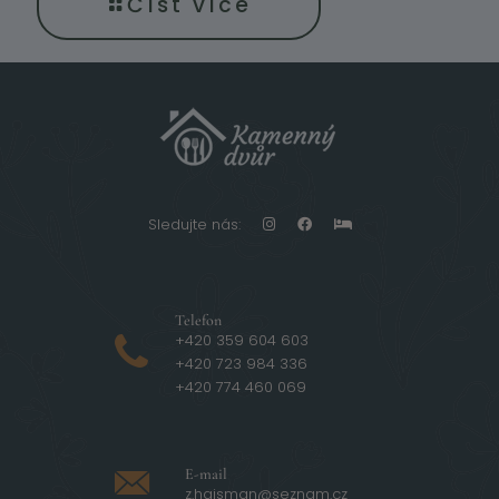
Číst více
Sledujte nás:
Telefon
+420 359 604 603
+420 723 984 336
+420 774 460 069
E-mail
z.hajsman@seznam.cz